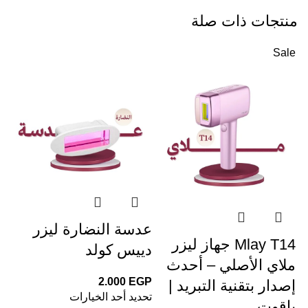
منتجات ذات صلة
Sale
عدسة النضارة ليزر
عد
Mlay T14 جهاز ليزر
دييس كولد
لي
ملاي الأصلي – أحدث
2.000
EGP
إصدار بتقنية التبريد |
تحديد أحد الخيارات
GP
ياقوت