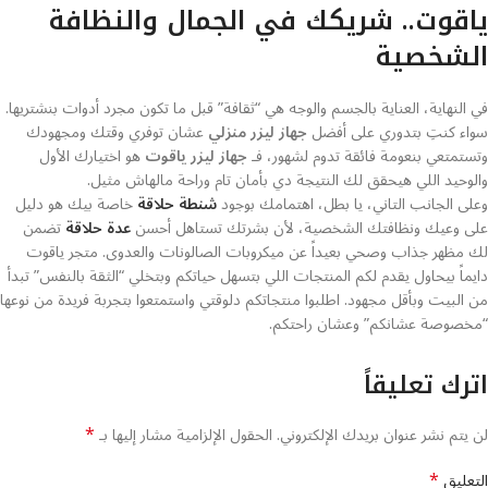
ياقوت.. شريكك في الجمال والنظافة
الشخصية
في النهاية، العناية بالجسم والوجه هي “ثقافة” قبل ما تكون مجرد أدوات بنشتريها.
سواء كنتِ بتدوري على أفضل
جهاز ليزر منزلي
عشان توفري وقتك ومجهودك
وتستمتعي بنعومة فائقة تدوم لشهور، فـ
جهاز ليزر ياقوت
هو اختيارك الأول
والوحيد اللي هيحقق لك النتيجة دي بأمان تام وراحة مالهاش مثيل.
وعلى الجانب التاني، يا بطل، اهتمامك بوجود
شنطة حلاقة
خاصة بيك هو دليل
على وعيك ونظافتك الشخصية، لأن بشرتك تستاهل أحسن
عدة حلاقة
تضمن
لك مظهر جذاب وصحي بعيداً عن ميكروبات الصالونات والعدوى. متجر ياقوت
دايماً بيحاول يقدم لكم المنتجات اللي بتسهل حياتكم وبتخلي “الثقة بالنفس” تبدأ
من البيت وبأقل مجهود. اطلبوا منتجاتكم دلوقتي واستمتعوا بتجربة فريدة من نوعها
“مخصوصة عشانكم” وعشان راحتكم.
اترك تعليقاً
*
لن يتم نشر عنوان بريدك الإلكتروني.
الحقول الإلزامية مشار إليها بـ
*
التعليق