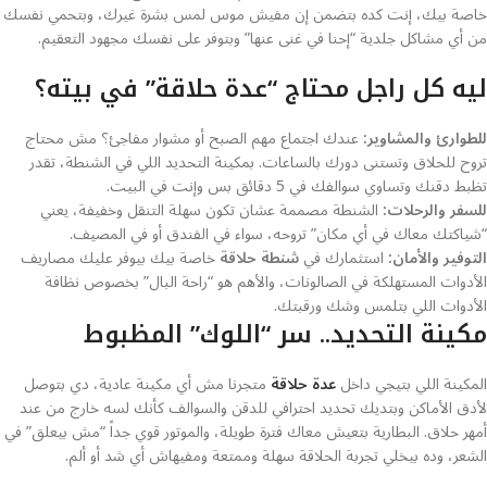
خاصة بيك، إنت كده بتضمن إن مفيش موس لمس بشرة غيرك، وبتحمي نفسك
من أي مشاكل جلدية “إحنا في غنى عنها” وبتوفر على نفسك مجهود التعقيم.
ليه كل راجل محتاج “عدة حلاقة” في بيته؟
للطوارئ والمشاوير:
عندك اجتماع مهم الصبح أو مشوار مفاجئ؟ مش محتاج
تروح للحلاق وتستنى دورك بالساعات. بمكينة التحديد اللي في الشنطة، تقدر
تظبط دقنك وتساوي سوالفك في 5 دقائق بس وإنت في البيت.
للسفر والرحلات:
الشنطة مصممة عشان تكون سهلة التنقل وخفيفة، يعني
“شياكتك معاك في أي مكان” تروحه، سواء في الفندق أو في المصيف.
التوفير والأمان:
استثمارك في
شنطة حلاقة
خاصة بيك بيوفر عليك مصاريف
الأدوات المستهلكة في الصالونات، والأهم هو “راحة البال” بخصوص نظافة
الأدوات اللي بتلمس وشك ورقبتك.
مكينة التحديد.. سر “اللوك” المظبوط
المكينة اللي بتيجي داخل
عدة حلاقة
متجرنا مش أي مكينة عادية، دي بتوصل
لأدق الأماكن وبتديك تحديد احترافي للدقن والسوالف كأنك لسه خارج من عند
أمهر حلاق. البطارية بتعيش معاك فترة طويلة، والموتور قوي جداً “مش بيعلق” في
الشعر، وده بيخلي تجربة الحلاقة سهلة وممتعة ومفيهاش أي شد أو ألم.