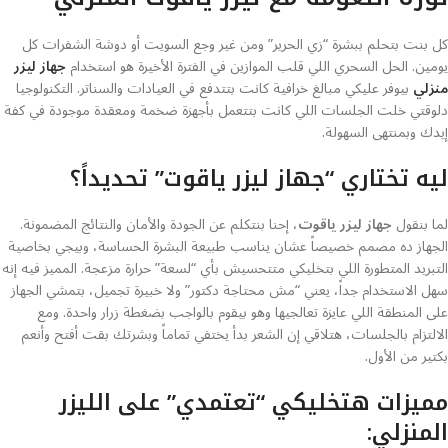
كل بنت بتحلم ببشرة “زي الحرير” ومن غير وجع السويت أو دوشة الشفرات كل
يومين. الحل السحري اللي قلب الموازين في الفترة الأخيرة هو استخدام
جهاز ليزر
منزلي
بيوفر عليكي مبالغ خرافية كانت بتتدفع في العيادات والسناتر. التكنولوجيا
دلوقتي خلت الجلسات اللي كانت بتتعمل بأجهزة ضخمة ومعقدة موجودة في كفة
إيدك وبمنتهى السهولة.
ليه تختاري “جهاز ليزر ياقوت” تحديداً؟
لما بنقول
جهاز ليزر ياقوت
، إحنا بنتكلم عن الجودة والأمان والنتائج المضمونة.
الجهاز ده مصمم خصيصاً عشان يناسب طبيعة البشرة الحساسة، وبيجي بخاصية
التبريد المتطورة اللي بتخليكي متتحسيش بأي “لسعة” حرارة مزعجة. المميز فيه إنه
سهل الاستخدام جداً، يعني “مش محتاجة دكتور” ولا خبيرة تجميل، بتمشي الجهاز
على المنطقة اللي عايزة تعالجيها وهو بيقوم بالواجب بضغطة زرار واحدة. ومع
الالتزام بالجلسات، هتلاقي إن الشعر بدأ يختفي تماماً وبشرتك بقت أفتح وأنعم
بكتير من الأول.
مميزات هتخليكي “تعتمدي” على الليزر
المنزلي: