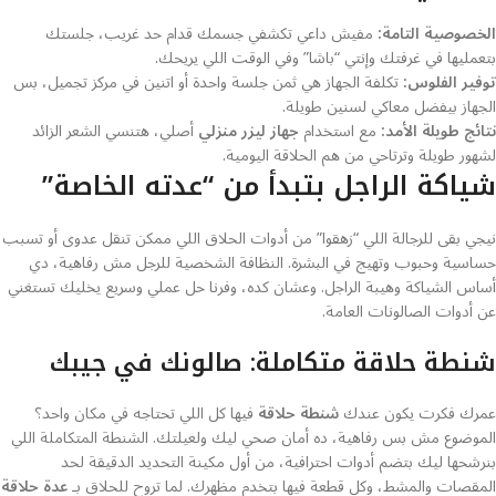
الخصوصية التامة:
مفيش داعي تكشفي جسمك قدام حد غريب، جلستك
بتعمليها في غرفتك وإنتي “باشا” وفي الوقت اللي يريحك.
توفير الفلوس:
تكلفة الجهاز هي ثمن جلسة واحدة أو اتنين في مركز تجميل، بس
الجهاز بيفضل معاكي لسنين طويلة.
نتائج طويلة الأمد:
مع استخدام
جهاز ليزر منزلي
أصلي، هتنسي الشعر الزائد
لشهور طويلة وترتاحي من هم الحلاقة اليومية.
شياكة الراجل بتبدأ من “عدته الخاصة”
نيجي بقى للرجالة اللي “زهقوا” من أدوات الحلاق اللي ممكن تنقل عدوى أو تسبب
حساسية وحبوب وتهيج في البشرة. النظافة الشخصية للرجل مش رفاهية، دي
أساس الشياكة وهيبة الراجل. وعشان كده، وفرنا حل عملي وسريع يخليك تستغني
عن أدوات الصالونات العامة.
شنطة حلاقة متكاملة: صالونك في جيبك
عمرك فكرت يكون عندك
شنطة حلاقة
فيها كل اللي تحتاجه في مكان واحد؟
الموضوع مش بس رفاهية، ده أمان صحي ليك ولعيلتك. الشنطة المتكاملة اللي
بنرشحها ليك بتضم أدوات احترافية، من أول مكينة التحديد الدقيقة لحد
المقصات والمشط، وكل قطعة فيها بتخدم مظهرك. لما تروح للحلاق بـ
عدة حلاقة