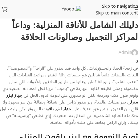
Skip to navigation
Skip to main content
Uncategorized
دليلك الشامل للأناقة المنزلية: وداعاً
لمراكز التجميل وصالونات الحلاقة
Admin
0
في زحمة الحياة والمسؤوليات، كل واحد فينا بيدور على “الراحة” و”الخصوصية”.
البنات والستات دايماً شايلين هم جلسات إزالة الشعر ومواعيد العيادات اللي
“تتعب القلب”، والرجالة كمان بيعانوا من طوابير الحلاقين والأدوات اللي مش
مضمونة ومش نظيفة كفاية. النهاردة في “ياقوت” قررنا نحل المعادلة الصعبة دي
ونوفر حلول ذكية ومريحة للكل. لو بتدوري على نعومة تدوم، الحل في
جهاز ليزر
منزلي
بمواصفات عالمية، ولو بتدور كراجل على شياكة ونظافة من غير مجهود ولا
قلق من العدوى، يبقى لازم تتعرف على
جهاز ليزر ياقوت
اللي وفر ليكي وليه حلول
متكاملة للعناية الشخصية. في المقال ده، هنعرفك إزاي تطلعي “برنسيسة” في
بيتك، وإزاي الراجل يحافظ على طلته بأدواته الخاصة.
ثورة النعومة مع ليزر ياقوت المنزلي