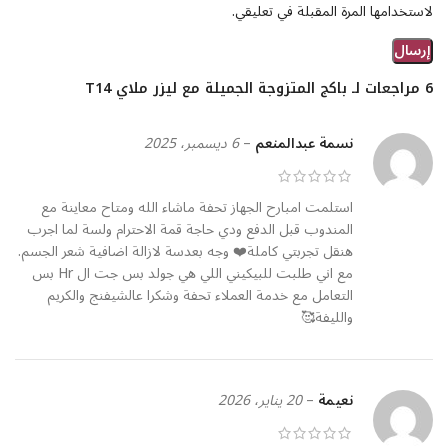
لاستخدامها المرة المقبلة في تعليقي.
6 مراجعات لـ
باكج المتزوجة الجميلة مع ليزر ملاي T14
نسمة عبدالمنعم
–
6 ديسمبر، 2025
استلمت امبارح الجهاز تحفة ماشاء الله ومتاح معاينة مع
المندوب قبل الدفع ودي حاجة قمة الاحترام ولسة لما اجرب
هنقل تجربتي كاملة❤️ وجه بعدسة لازالة اضافية شعر الجسم.
مع اني طلبت للبيكيني اللي هي جولد بس جت ال Hr بس
التعامل مع خدمة العملاء تحفة وشكرا عالشيفنج والكريم
والليفة🥰
نعيمة
–
20 يناير، 2026