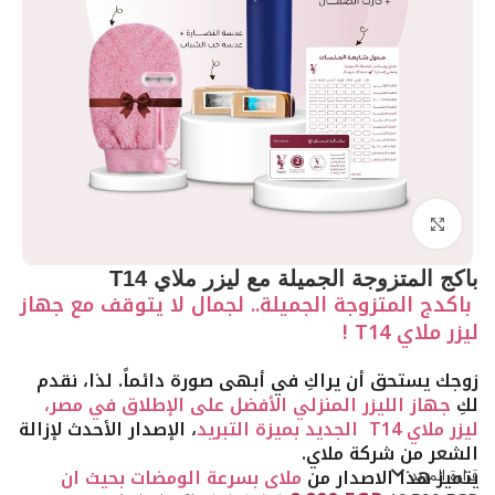
Click to enlarge
باكج المتزوجة الجميلة مع ليزر ملاي T14
باكدج المتزوجة الجميلة.. لجمال لا يتوقف مع جهاز
ليزر ملاي T14 !
زوجك يستحق أن يراكِ في أبهى صورة دائماً. لذا، نقدم
لكِ
جهاز الليزر المنزلي الأفضل على الإطلاق في مصر،
ليزر ملاي T14 الجديد بميزة التبريد
، الإصدار الأحدث لإزالة
الشعر من شركة ملاي.
قراءة المزيد
يتميز هذا الاصدار من
ملاي بسرعة الومضات بحيث ان