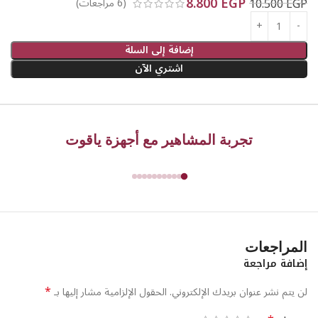
8.800
EGP
10.500
EGP
(
6
مراجعات)
سرعه الومضة 0.5 ثانيه اي 120 ومضه في الدقيقة
لروتين
جمالي فعال ومريح في خصوصية منزلك.
هذه الباكدج مصممة خصيصاً للمرأة المتزوجة التي تعرف
إضافة إلى السلة
قيمة الوقت والجودة. نوفر لكِ خيار إضافة عدسة أخرى حسب
اشتري الآن
احتياجك (إزالة شعر، نضارة، أو حب شباب) لتخصيص تجربتك
بشكل كامل.
محتويات باكدج المتزوجة:
تجربة المشاهير مع أجهزة ياقوت
حرية الاختيار:
جهاز MLAY T14 الأساسي مع عدسة لإزالة الشعر + عدسة
إضافية من اختيارك (لتلبية احتياجاتك المتغيرة).
هدايا ياقوت:
شفرة حلاقة + ليفة مغربية لمساعدتك في الحصول على
أفضل النتائج من جلسات الليزر المنزلي.
الجودة والضمان:
يأتي مع جدول الجلسات لمساعدتك في تسجيل ومتابعة
الجلسات وكارت الضمان سنتين لضمان تجربة سلسة ونتائج مضمونة.
متابعة احترافية مجانية:
فريق من دعم فني وأخصائية الليزر للمتابعة
المراجعات
المجانية والإجابة على كل استفساراتك.
إضافة مراجعة
خدمة سريعة وآمنة:
التوصيل مجاني والدفع عند الاستلام بعد معاينة
*
لن يتم نشر عنوان بريدك الإلكتروني.
الحقول الإلزامية مشار إليها بـ
المنتج.
فرصة لا تعوّض:
جددي ثقتك وجمالك بسهولة. جهاز ليزر منزلي MLAY T14