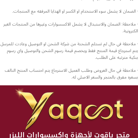
· الضمان لا يشمل سوء الاستخدام او الكسر او الهدايا المرفقه مع المنتجات.
· ملاحظة: الضمان والاستبدال لا يشمل الاكسسوارات وغيرها من المنتجات الغير
الكترونية.
· ملاحظة في حال لم تستلم الشحنة من شركة الشحن او التوصيل وعادت للمرسل
يتم استرجاع قيمة المنتج فقط ويخصم قيمة رسوم الشحن والتوصيل واي رسوم
بنكية مترتبه على الطلب.
· ملاحظة في حال العروض وطلب العميل الاسترجاع يتم احتساب المنتج التالف
بسعره مفرق بالمتجر والسعر الاصلي له.
متجر ياقوت لأجهزة واكسسوارات الليزر