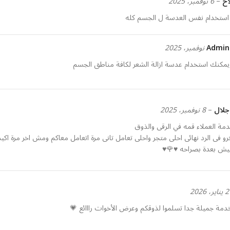
اح
–
6 نوفمبر، 2025
استخدام نفس العدسة ل الجسم كله
Admi
يمكنك استخدام عدسة ازالة الشعر لكافة مناطق الجسم
 جلال
–
8 نوفمبر، 2025
مة العملاء قمه في الرقى والذوق
و فى الرد نهائى احلى متجر واحلى تعامل تانى مرة اتعامل معاكم ومش اخر مرة اكيد
يش بعدة بصراحه ♥️🌹♥️
ير، 2026
دمة جميلة جدا تسلموا لذوقكم وعرض الأخوات رااائع 💗