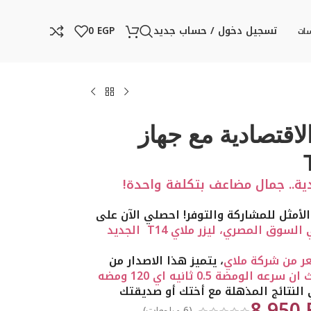
تسجيل دخول / حساب جديد
EGP
0
سات
لاقتصادية مع جهاز
دية.. جمال مضاعف بتكلفة واحدة!
الأمثل للمشاركة والتوفر! احصلي الآن على
أفضل جهاز ليزر منزلي في السوق المصري، ليزر ملاي T14 الجديد
شعر من شركة ملاي
، يتميز هذا الاصدار من
ملاي بسرعة الومضات بحيث ان سرعه الومضة 0.5 ثانيه اي 120 ومضه
لنتائج المذهلة مع أختك أو صديقتك