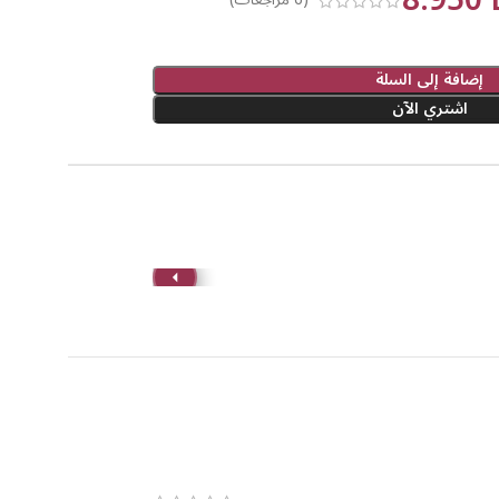
8.950
(
6
مراجعات)
دية:
إضافة إلى السلة
جهاز ليزر MLAY T14 + عدستين إزالة شعر (بمعنى عدستين
اشتري الآن
فصّل وكارت الضمان، بالإضافة إلى متابعة مجانية
لدفع عند الاستلام بعد المعاينة، لضمان راحتكم
لفرصة تفوتكما! ابدءا رحلة النعومة الدائمة بأقل سعر
هو الحل الذي ستحبانه.
أضيفا الباكدج لسلة
حسب اختيارك تواصلي واتساب