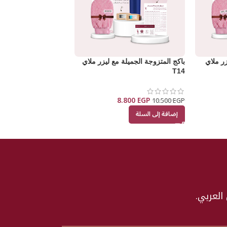
زر ملاي
باكج المتزوجة الجميلة مع ليزر ملاي
T14
8.800
EGP
10.500
EGP
إضافة إلى السلة
العربي.