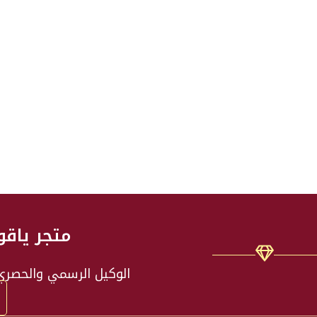
متجر ياقو
الوكيل الرسمي والحصري ل