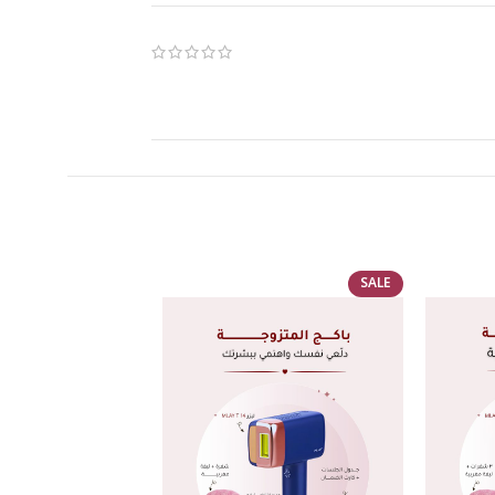
دوب كان قمة فى الذوق والاحترام والجهاز ما شاء الله
SALE
فايه الإحترام قبل ما اطلب كنت خايفه بس من كميه
ويس و كنت خايفه ان ميكونش فيه معاينه بس طلع فيه
 إن شاء الله لما اجرب الجهاز هقولكم رأي