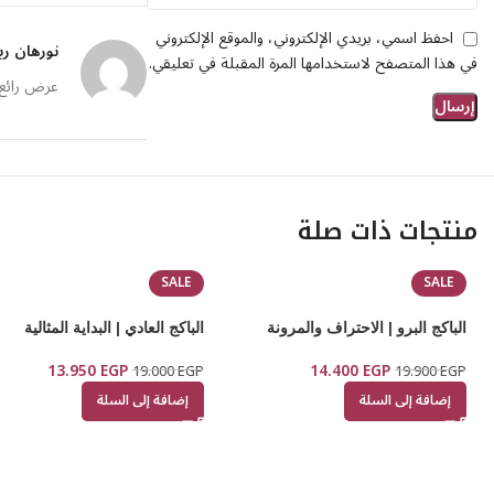
احفظ اسمي، بريدي الإلكتروني، والموقع الإلكتروني
نورهان ر
في هذا المتصفح لاستخدامها المرة المقبلة في تعليقي.
عرض رائع 
اميرة هل
الاوردر و
منتجات ذات صلة
حاجة فوق
SALE
SALE
الباكج البرو | الاحتراف والمرونة
الباكج العادي | البداية المثالية
11 أبريل، 2026
–
gat
EGP
14.400
EGP
13.950
لسه مجربت
19.000
EGP
19.900
EGP
الريفيوها
إضافة إلى السلة
إضافة إلى السلة
والمندوب 