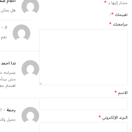
أحلام صل
*
مشار إليها بـ
هل يمكن 
*
تقييمك
*
مراجعتك
8 نوفمبر، 2025
–
n
نعم 
ندا احمد
بصراحه خد
مش بيتأخر
اهتمام مف
*
الاسم
رحمة
–
21 ينا
*
البريد الإلكتروني
جميل والخ